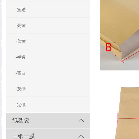
-宽透
-亮黄
-普黄
-半透
-普白
-灰绿
-定做
纸塑袋
三纸一膜