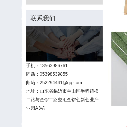
联系我们
手机：13563986761
固话：05398539855
邮箱：252294441@qq.com
地址：山东省临沂市兰山区半程镇松
二路与金锣二路交汇金锣创新创业产
业园A3栋