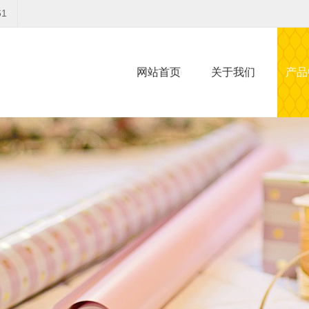
61
网站首页
关于我们
产品