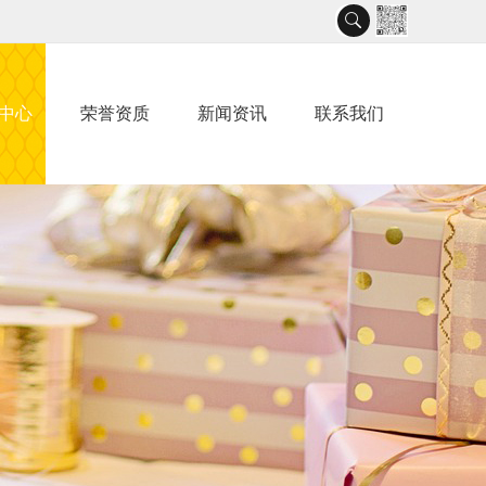
中心
荣誉资质
新闻资讯
联系我们