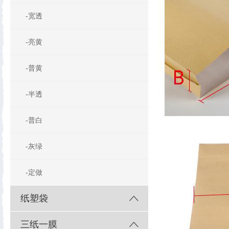
-宽透
-亮黄
-普黄
-半透
-普白
-灰绿
-定做
纸塑袋
三纸一膜