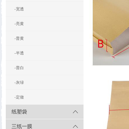
-宽透
-亮黄
-普黄
-半透
-普白
-灰绿
-定做
纸塑袋
三纸一膜